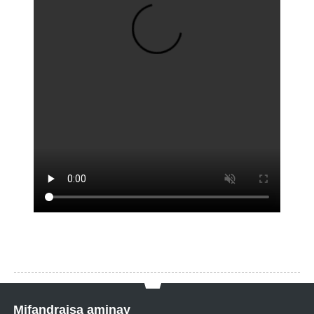
Mifandraisa aminay